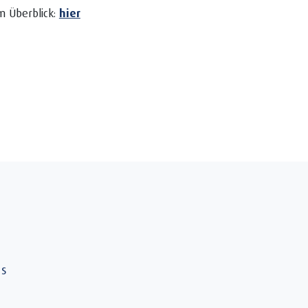
m Überblick:
hier
ns