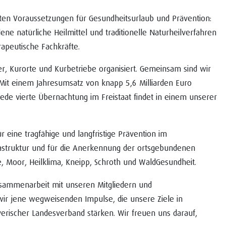
kten Voraussetzungen für Gesundheitsurlaub und Prävention:
 natürliche Heilmittel und traditionelle Naturheilverfahren
rapeutische Fachkräfte.
er, Kurorte und Kurbetriebe organisiert. Gemeinsam sind wir
. Mit einem Jahresumsatz von knapp 5,6 Milliarden Euro
Jede vierte Übernachtung im Freistaat findet in einem unserer
 eine tragfähige und langfristige Prävention im
rastruktur und für die Anerkennung der ortsgebundenen
e, Moor, Heilklima, Kneipp, Schroth und WaldGesundheit.
Zusammenarbeit mit unseren Mitgliedern und
wir jene wegweisenden Impulse, die unsere Ziele in
yerischer Landesverband stärken. Wir freuen uns darauf,