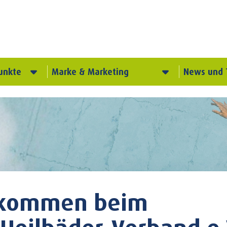
unkte
Marke & Marketing
News und 
llkommen beim
Heilbäder-Verband e.