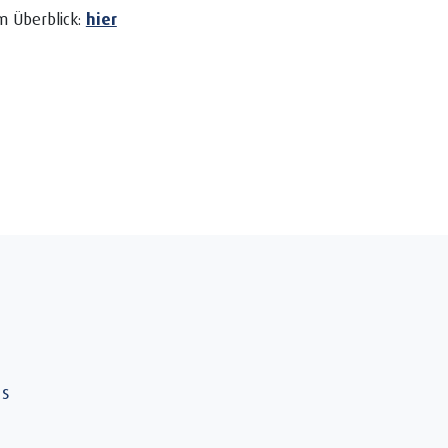
m Überblick:
hier
ns