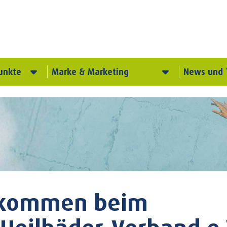
unkte
Marke & Marketing
News und 
llkommen beim
Heilbäder-Verband e.