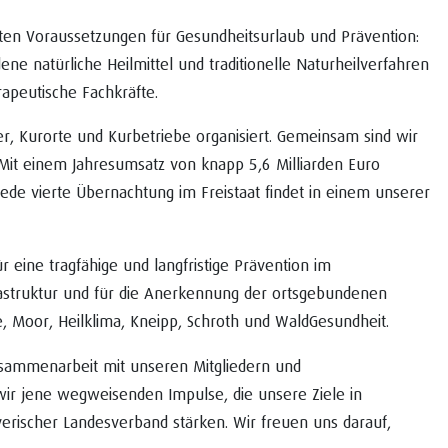
kten Voraussetzungen für Gesundheitsurlaub und Prävention:
 natürliche Heilmittel und traditionelle Naturheilverfahren
rapeutische Fachkräfte.
er, Kurorte und Kurbetriebe organisiert. Gemeinsam sind wir
. Mit einem Jahresumsatz von knapp 5,6 Milliarden Euro
Jede vierte Übernachtung im Freistaat findet in einem unserer
 eine tragfähige und langfristige Prävention im
rastruktur und für die Anerkennung der ortsgebundenen
e, Moor, Heilklima, Kneipp, Schroth und WaldGesundheit.
Zusammenarbeit mit unseren Mitgliedern und
wir jene wegweisenden Impulse, die unsere Ziele in
yerischer Landesverband stärken. Wir freuen uns darauf,