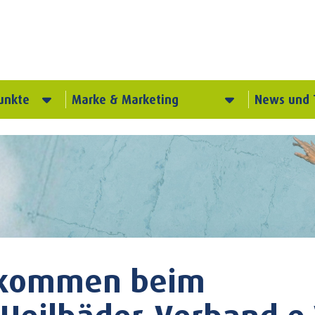
unkte
Marke & Marketing
News und 
llkommen beim
Heilbäder-Verband e.