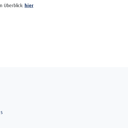
m Überblick:
hier
ns