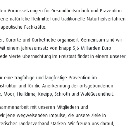
kten Voraussetzungen für Gesundheitsurlaub und Prävention:
 natürliche Heilmittel und traditionelle Naturheilverfahren
rapeutische Fachkräfte.
er, Kurorte und Kurbetriebe organisiert. Gemeinsam sind wir
. Mit einem Jahresumsatz von knapp 5,6 Milliarden Euro
Jede vierte Übernachtung im Freistaat findet in einem unserer
 eine tragfähige und langfristige Prävention im
rastruktur und für die Anerkennung der ortsgebundenen
e, Moor, Heilklima, Kneipp, Schroth und WaldGesundheit.
Zusammenarbeit mit unseren Mitgliedern und
wir jene wegweisenden Impulse, die unsere Ziele in
yerischer Landesverband stärken. Wir freuen uns darauf,